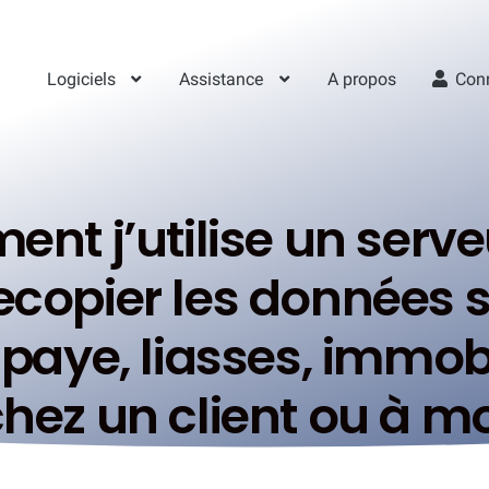
Logiciels
Assistance
A propos
Con
ent j’utilise un serv
opier les données s
 paye, liasses, immob
 chez un client ou à m