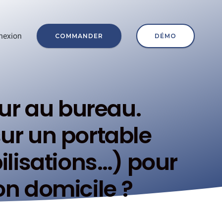
nexion
COMMANDER
DÉMO
eur au bureau.
ur un portable
ilisations…) pour
on domicile ?