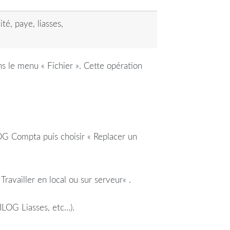
é, paye, liasses,
ans le menu « Fichier ». Cette opération
G Compta puis choisir « Replacer un
«
Travailler
en local ou sur
serveur
« .
GILOG
Liasses
, etc…).