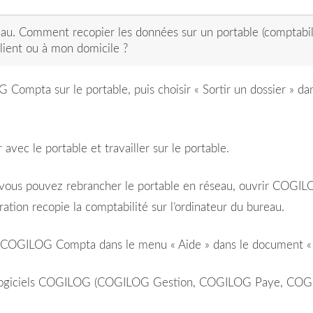
eau. Comment recopier les données sur un portable (comptabilit
client ou à mon domicile ?
OG Compta sur le
portable
, puis choisir « Sortir un dossier » d
r avec le
portable
et
travailler
sur le
portable
.
 vous pouvez rebrancher le
portable
en réseau, ouvrir COGILO
ration recopie la
comptabilité
sur l’ordinateur du
bureau
.
ns COGILOG Compta dans le menu « Aide » dans le document 
es logiciels COGILOG (COGILOG Gestion, COGILOG
Paye
, CO