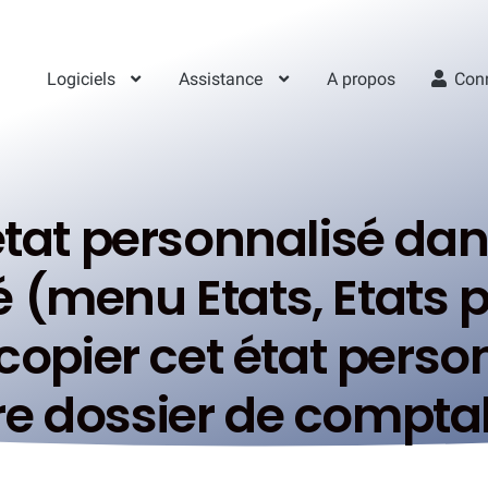
Logiciels
Assistance
A propos
Con
 état personnalisé da
 (menu Etats, Etats 
pier cet état perso
re dossier de comptab