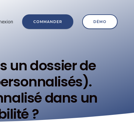
nexion
COMMANDER
DÉMO
ns un dossier de
personnalisés).
nnalisé dans un
ilité ?