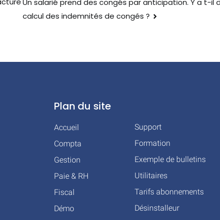
acture
Un salarié prend des congés par anticipation. Y a t-i
calcul des indemnités de congés ?
Plan du site
Support
Accueil
Formation
Compta
Exemple de bulletins
Gestion
Utilitaires
Paie & RH
Tarifs abonnements
Fiscal
Désinstalleur
Démo