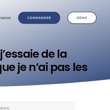
nexion
COMMANDER
DÉMO
j’essaie de la
 je n’ai pas les
ations