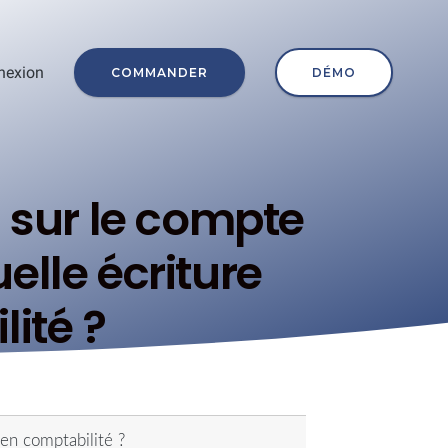
nexion
COMMANDER
DÉMO
l sur le compte
elle écriture
ité ?
 en comptabilité ?