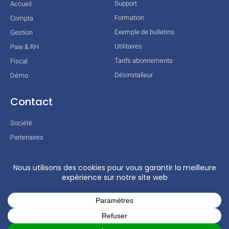
Support
Accueil
Formation
Compta
Exemple de bulletins
Gestion
Utilitaires
Paie & RH
Tarifs abonnements
Fiscal
Désinstalleur
Démo
Contact
Société
Partenaires
Technologies
Mentions légales
Conditions générales
Actualités
COPYRIGHT © 2026 TOUS DROITS RÉSERVÉS – COGILOG – 3 RUE DES