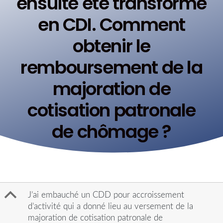
ensuite été transformé
en CDI. Comment
obtenir le
remboursement de la
majoration de
cotisation patronale
de chômage ?
B
J’ai embauché un CDD pour accroissement
d’activité qui a donné lieu au versement de la
majoration de cotisation patronale de