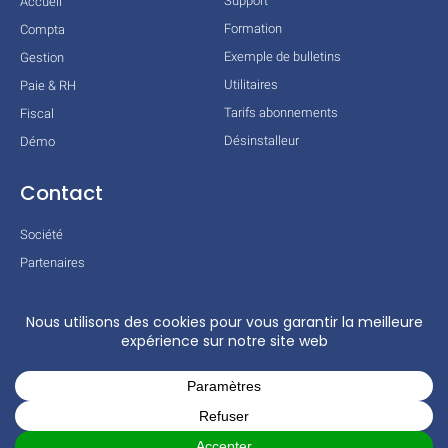
Support
Accueil
Formation
Compta
Exemple de bulletins
Gestion
Utilitaires
Paie & RH
Tarifs abonnements
Fiscal
Désinstalleur
Démo
Contact
Société
Partenaires
Technologies
Mentions légales
Conditions générales
Actualités
COPYRIGHT © 2026 TOUS DROITS RÉSERVÉS – COGILOG – 3 RUE DES