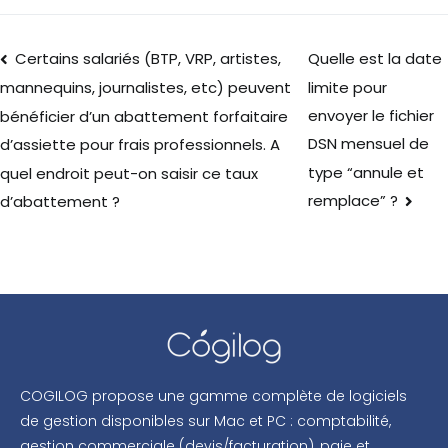
Certains salariés (BTP, VRP, artistes,
Quelle est la date
limite pour
mannequins, journalistes, etc) peuvent
envoyer le fichier
bénéficier d’un abattement forfaitaire
DSN mensuel de
d’assiette pour frais professionnels. A
type “annule et
quel endroit peut-on saisir ce taux
remplace” ?
d’abattement ?
COGILOG propose une gamme complète de logiciels
de gestion disponibles sur Mac et PC : comptabilité,
gestion commerciale (devis/facturation), paie et