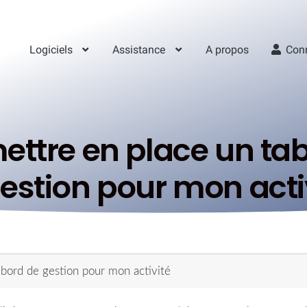
Logiciels
Assistance
A propos
Con
ettre en place un ta
estion pour mon acti
 bord de gestion pour mon activité