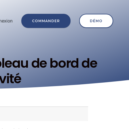
nexion
COMMANDER
DÉMO
bleau de bord de
vité