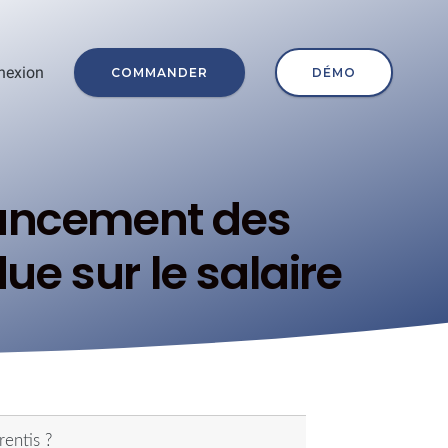
nexion
COMMANDER
DÉMO
nancement des
ue sur le salaire
rentis ?