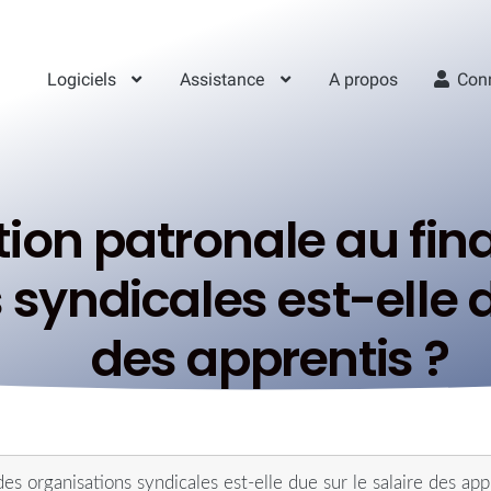
Logiciels
Assistance
A propos
Con
ution patronale au fi
syndicales est-elle d
des apprentis ?
s organisations syndicales est-elle due sur le salaire des app