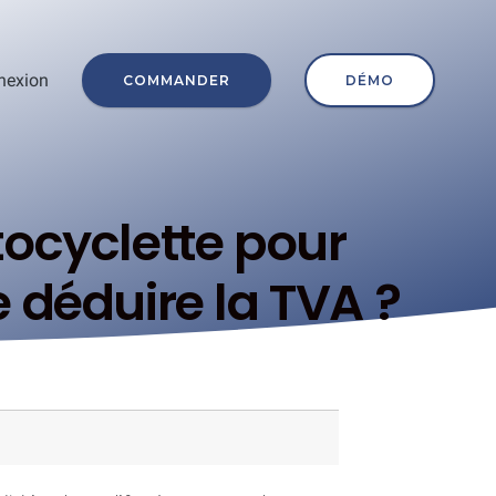
nexion
COMMANDER
DÉMO
tocyclette pour
e déduire la TVA ?