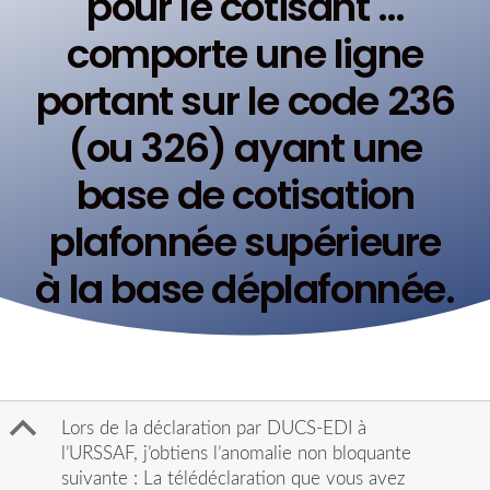
pour le cotisant …
comporte une ligne
portant sur le code 236
(ou 326) ayant une
base de cotisation
plafonnée supérieure
à la base déplafonnée.
B
Lors de la déclaration par DUCS-EDI à
l’URSSAF, j’obtiens l’anomalie non bloquante
suivante : La télédéclaration que vous avez