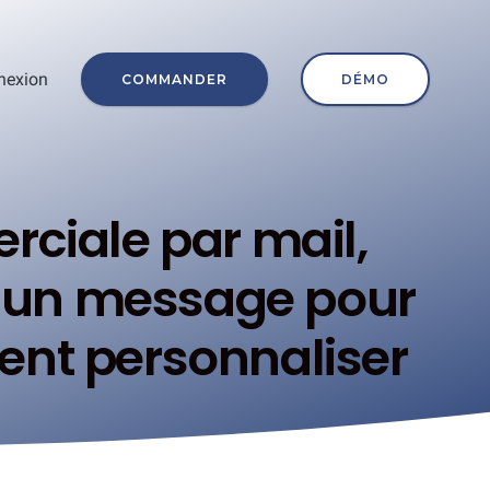
nexion
COMMANDER
DÉMO
rciale par mail,
t un message pour
nt personnaliser