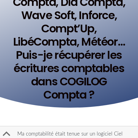
Compta, Dia Compta,
Wave Soft, Inforce,
Compt’Up,
LibéCompta, Météor…
Puis-je récupérer les
écritures comptables
dans COGILOG
Compta ?
B
Ma comptabilité était tenue sur un logiciel Ciel