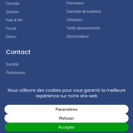
Formation
Compta
Exemple de bulletins
Gestion
Utilitaires
Paie & RH
Tarifs abonnements
Fiscal
Désinstalleur
Démo
Contact
Société
Partenaires
Technologies
Mentions légales
Conditions générales
Actualités
COPYRIGHT © 2026 TOUS DROITS RÉSERVÉS – COGILOG – 3 RUE DES
CHARRONS 31700 BLAGNAC