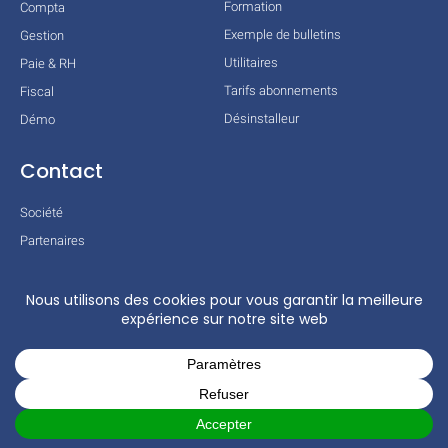
Formation
Compta
Exemple de bulletins
Gestion
Utilitaires
Paie & RH
Tarifs abonnements
Fiscal
Désinstalleur
Démo
Contact
Société
Partenaires
Technologies
Mentions légales
Conditions générales
Actualités
COPYRIGHT © 2026 TOUS DROITS RÉSERVÉS – COGILOG – 3 RUE DES
CHARRONS 31700 BLAGNAC