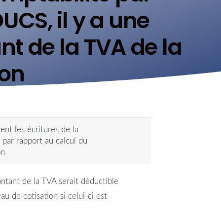
UCS, il y a une
t de la TVA de la
ion
nt les écritures de la
 par rapport au calcul du
on
ntant de la TVA serait déductible
 de cotisation si celui-ci est