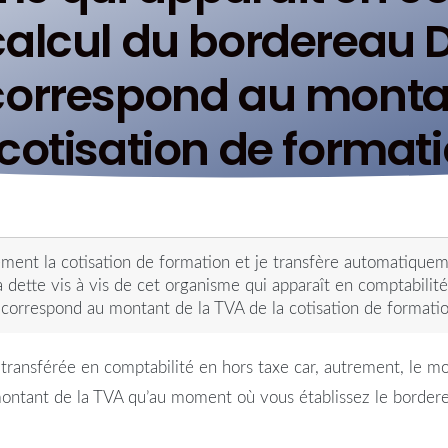
alcul du bordereau D
 correspond au montan
cotisation de format
ment la cotisation de formation et je transfère automatiqueme
dette vis à vis de cet organisme qui apparaît en comptabilité
 correspond au montant de la TVA de la cotisation de formati
 transférée en comptabilité en hors taxe car, autrement, le mo
ntant de la TVA qu’au moment où vous établissez le bordereau