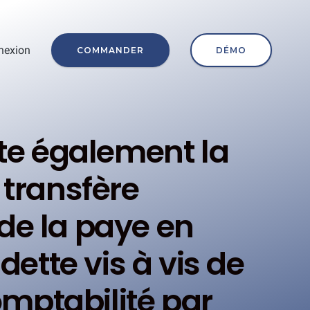
nexion
COMMANDER
DÉMO
cte également la
 transfère
de la paye en
ette vis à vis de
mptabilité par