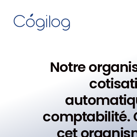
Notre organis
cotisat
automatiqu
comptabilité. 
cet organis