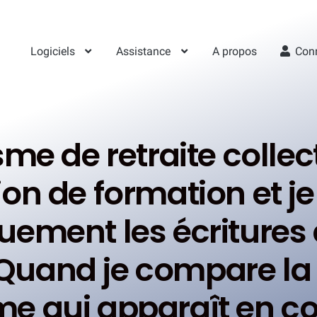
Logiciels
Assistance
A propos
Con
me de retraite colle
ion de formation et je
ement les écritures 
Quand je compare la d
me qui apparaît en co