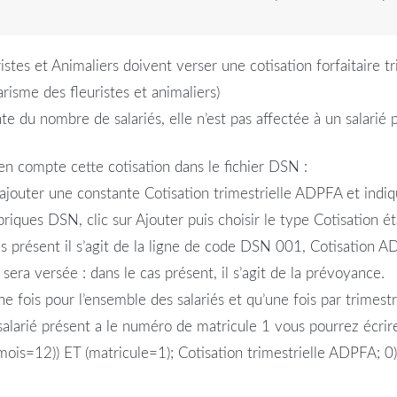
stes et Animaliers doivent verser une cotisation forfaitaire 
risme des fleuristes et animaliers)
te du nombre de salariés, elle n’est pas affectée à un salarié pa
n compte cette cotisation dans le fichier DSN :
ajouter une constante Cotisation trimestrielle ADPFA et indiq
iques DSN, clic sur Ajouter puis choisir le type Cotisation é
cas présent il s’agit de la ligne de code DSN 001, Cotisation AD
 sera versée : dans le cas présent, il s’agit de la prévoyance.
ne fois pour l’ensemble des salariés et qu’une fois par trimes
salarié présent a le numéro de matricule 1 vous pourrez écrire
ois=12)) ET (matricule=1); Cotisation trimestrielle ADPFA; 0)