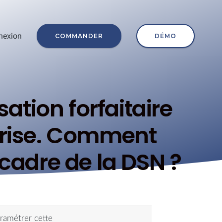
nexion
COMMANDER
DÉMO
ation forfaitaire
eprise. Comment
 cadre de la DSN ?
aramétrer cette