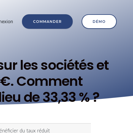
nexion
COMMANDER
DÉMO
ur les sociétés et
120 €. Comment
lieu de 33,33 % ?
énéficier du taux réduit