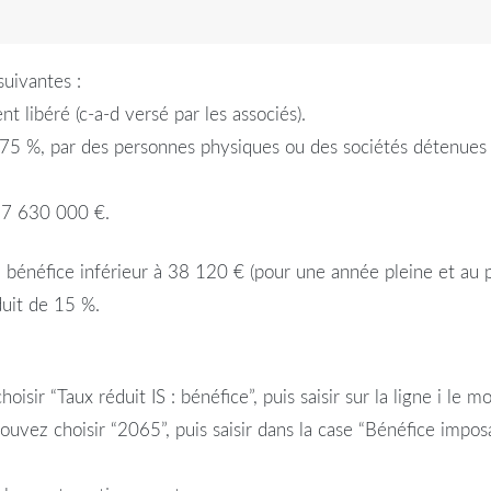
suivantes :
nt libéré (c-a-d versé par les associés).
s 75 %, par des personnes physiques ou des sociétés détenue
 à 7 630 000 €.
 du bénéfice inférieur à 38 120 € (pour une année pleine et au p
duit de 15 %.
ir “Taux réduit IS : bénéfice”, puis saisir sur la ligne i le m
uvez choisir “2065”, puis saisir dans la case “Bénéfice impos