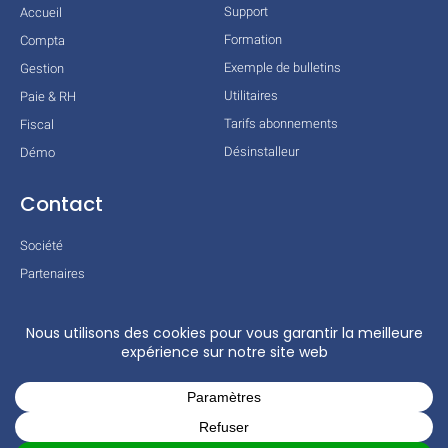
Support
Accueil
Formation
Compta
Exemple de bulletins
Gestion
Utilitaires
Paie & RH
Tarifs abonnements
Fiscal
Désinstalleur
Démo
Contact
Société
Partenaires
Technologies
Mentions légales
Conditions générales
Actualités
COPYRIGHT © 2026 TOUS DROITS RÉSERVÉS – COGILOG – 3 RUE DES