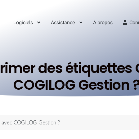
Logiciels
Assistance
A propos
Con
imer des étiquettes
COGILOG Gestion 
mo avec COGILOG Gestion ?