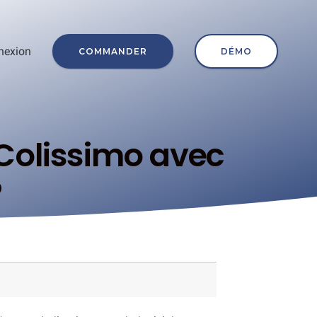
nexion
COMMANDER
DÉMO
 Colissimo avec
?