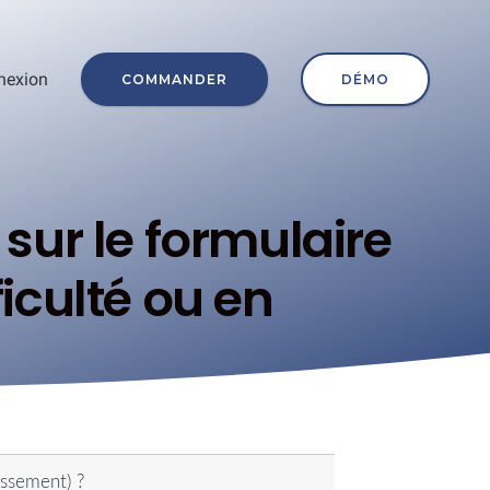
nexion
COMMANDER
DÉMO
sur le formulaire
ficulté ou en
essement) ?