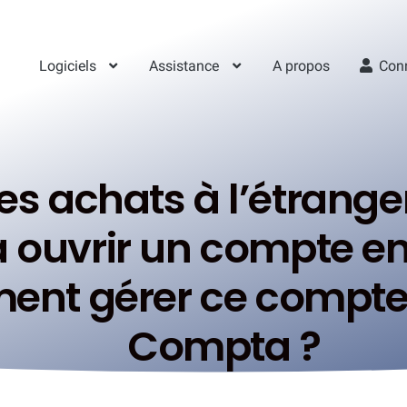
Logiciels
Assistance
A propos
Con
des achats à l’étrange
à ouvrir un compte e
ent gérer ce compt
Compta ?