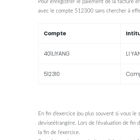
Pour enregistrer le paiement de la facture 
avec le
compte
512300 sans chercher à effe
Compte
Intit
401LIYANG
LI YA
512310
Com
En fin d’exercice (ou plus souvent si vous le 
devise
étrangère
. Lors de l’évaluation de fin
la fin de l’exercice.