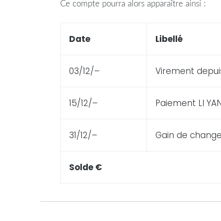
Ce
compte
pourra alors apparaître ainsi :
Date
Libellé
03/12/–
Virement depui
15/12/–
Paiement LI YA
31/12/–
Gain de chang
Solde €