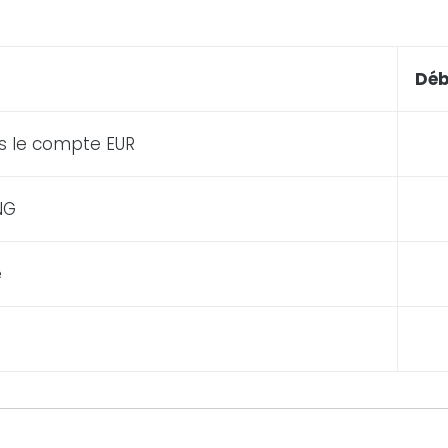
Déb
s le
compte
EUR
NG
e