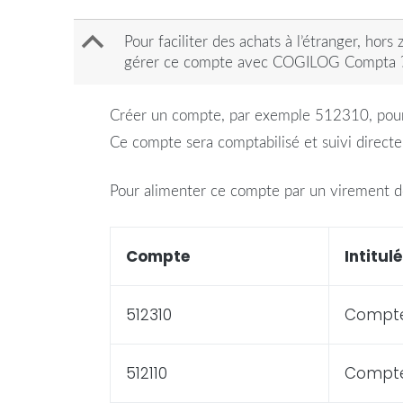
B
Pour faciliter des achats à l’étranger, ho
gérer ce compte avec COGILOG Compta 
Créer un
compte
, par exemple 512310, po
Ce
compte
sera comptabilisé et suivi direct
Pour alimenter ce
compte
par un virement d
Compte
Intitulé
512310
Compt
512110
Compt