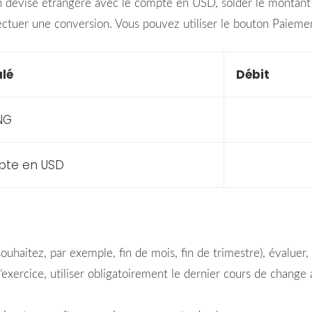
en
devise
étrangère
avec le
compte
en
USD
, solder le montant
ctuer une conversion. Vous pouvez utiliser le bouton Paieme
ulé
Débit
NG
pte
en
USD
souhaitez, par exemple, fin de mois, fin de trimestre), évaluer
 d’exercice, utiliser obligatoirement le dernier cours de chan