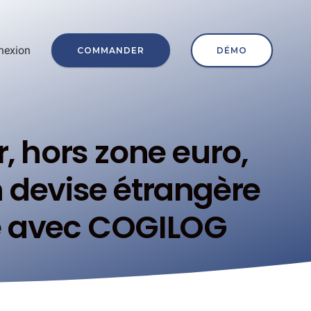
nexion
COMMANDER
DÉMO
r, hors zone euro,
n devise étrangère
e avec COGILOG