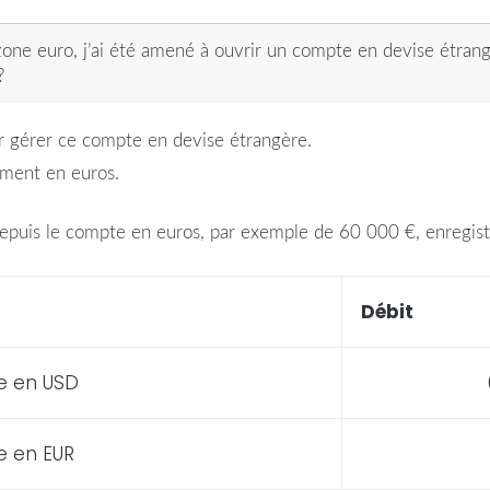
rs zone euro, j’ai été amené à ouvrir un compte en devise étr
?
ur
gérer
ce
compte
en
devise
étrangère
.
ement en euros.
epuis le
compte
en euros, par exemple de 60 000 €, enregistre
Débit
e
en
USD
e
en EUR