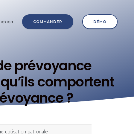
nexion
COMMANDER
DÉMO
 de prévoyance
s qu’ils comportent
révoyance ?
ne cotisation patronale