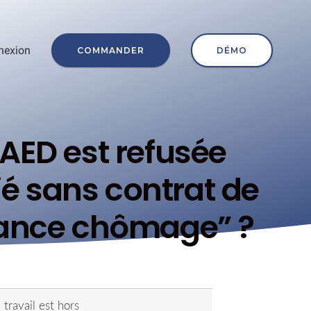
nexion
COMMANDER
DÉMO
 AED est refusée
é sans contrat de
urance chômage” ?
travail est hors