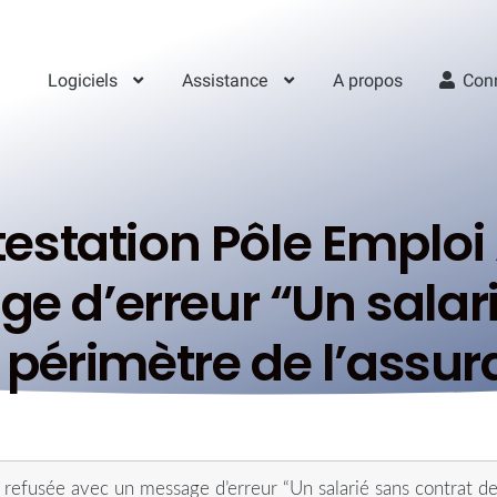
Logiciels
Assistance
A propos
Con
testation Pôle Emploi
e d’erreur “Un salari
rs périmètre de l’ass
 refusée avec un message d’erreur “Un salarié sans contrat de 