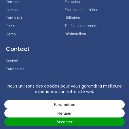
Formation
Compta
Exemple de bulletins
Gestion
Utilitaires
Paie & RH
Tarifs abonnements
Fiscal
Désinstalleur
Démo
Contact
Société
Partenaires
Technologies
Mentions légales
Conditions générales
Actualités
COPYRIGHT © 2026 TOUS DROITS RÉSERVÉS – COGILOG – 3 RUE DES
CHARRONS 31700 BLAGNAC