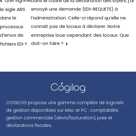
Que signifie
Dans le cadre de la déclaration des loyers, j’ai
envoyé une demande (EDI-REQUETE) à
le sigle ARS
l’administration. Celle-ci répond qu’elle ne
dans le
connait pas de locaux à déclarer. Notre
processus
entreprise loue cependant des locaux. Que
d’envoi de
doit-on faire ?
fichiers EDI ?
COGILOG propose une gamme complète de logiciels
de gestion disponibles sur Mac et PC : comptabilité,
gestion commerciale (devis/facturation), paie et
déclarations fiscales.