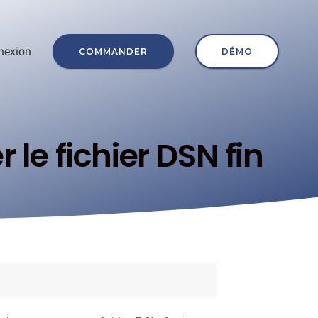
nexion
COMMANDER
DÉMO
 le fichier DSN fin