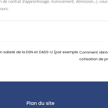
in de contrat d’apprentissage, licenciement, démission…), vou
jours.
 salarié de la DSN et DADS-U (par exemple
Comment réintég
cotisation de p
Plan du site