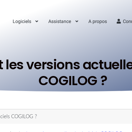
Logiciels
Assistance
A propos
Con
 les versions actuelle
COGILOG ?
giciels COGILOG ?