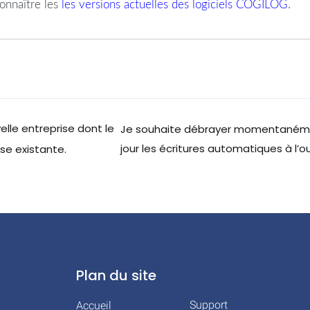
onnaître les
les versions actuelles des logiciels COGILOG
.
elle entreprise dont le
Je souhaite débrayer momentanéme
jour les écritures automatiques à l’o
se existante.
Plan du site
Support
Accueil