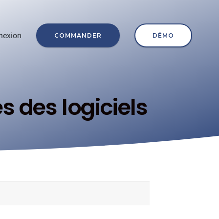
nexion
COMMANDER
DÉMO
s des logiciels