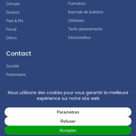
Formation
Compta
Exemple de bulletins
Gestion
Utilitaires
Paie & RH
Tarifs abonnements
Fiscal
Désinstalleur
Démo
Contact
Société
Partenaires
Technologies
Mentions légales
Conditions générales
Actualités
COPYRIGHT © 2026 TOUS DROITS RÉSERVÉS – COGILOG – 3 RUE DES
CHARRONS 31700 BLAGNAC