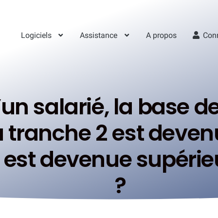
Logiciels
Assistance
A propos
Con
d’un salarié, la base d
a tranche 2 est deven
est devenue supérieu
?