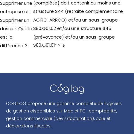
(complète) doit contenir au moins une
Supprimer une
structure S44 (retraite complémentaire
entreprise et
AGIRC-ARRCO) et/ou un sous-groupe
Supprimer un
S80.G01.02 et/ou une structure S45
dossier. Quelle
(prévoyance) et/ou un sous-groupe
est la
S80.G01.01” ?
différence ?
COGILOG propose une gamme complète de logiciels
de gestion disponibles sur Mac et PC : comptabilité,
gestion commerciale (devis/facturation), paie et
déclarations fiscales.