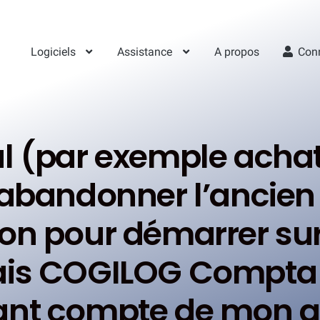
Logiciels
Assistance
A propos
Con
l (par exemple achat
 abandonner l’ancien
on pour démarrer sur
is COGILOG Compta
ant compte de mon a