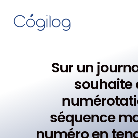
Sur un journa
souhaite
numérotati
séquence ma
numéro en ten