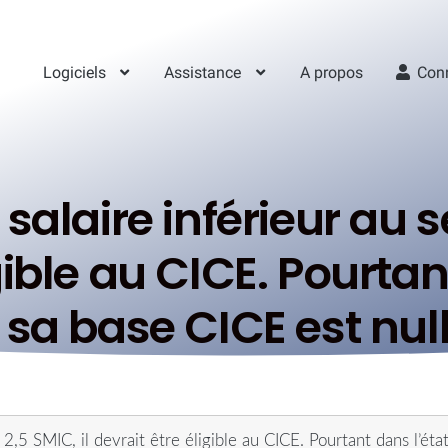
Logiciels
Assistance
A propos
Con
salaire inférieur au se
gible au CICE. Pourtan
sa base CICE est null
e 2,5 SMIC, il devrait être éligible au CICE. Pourtant dans l’ét