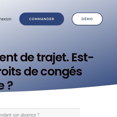
nexion
COMMANDER
DÉMO
nt de trajet. Est-
roits de congés
e ?
pendant son absence ?