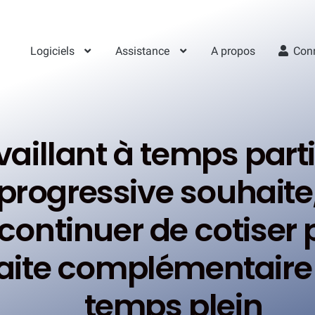
Logiciels
Assistance
A propos
Con
vaillant à temps part
 progressive souhait
continuer de cotiser 
raite complémentaire 
temps plein