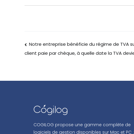
Notre entreprise bénéficie du régime de TVA s
client paie par chèque, à quelle date la TVA devi
COGILOG propose une gamme complète de
logiciels de gestion disponibles sur Mac et PC :