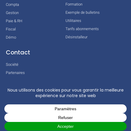
Formation
Compta
Exemple de bulletins
Gestion
Utilitaires
Paie & RH
Tarifs abonnements
Fiscal
Désinstalleur
Démo
Contact
Société
Partenaires
Technologies
Mentions légales
Conditions générales
Actualités
COPYRIGHT © 2026 TOUS DROITS RÉSERVÉS – COGILOG – 3 RUE DES
CHARRONS 31700 BLAGNAC