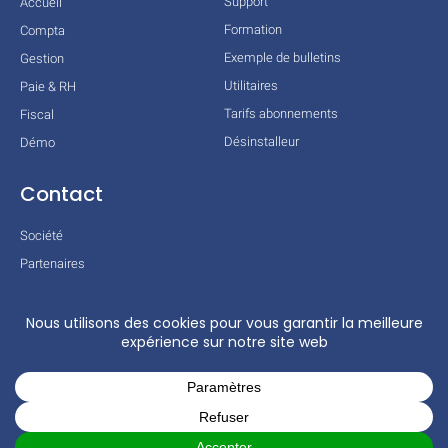
Support
Accueil
Formation
Compta
Exemple de bulletins
Gestion
Utilitaires
Paie & RH
Tarifs abonnements
Fiscal
Désinstalleur
Démo
Contact
Société
Partenaires
Technologies
Mentions légales
Conditions générales
Actualités
COPYRIGHT © 2026 TOUS DROITS RÉSERVÉS – COGILOG – 3 RUE DES