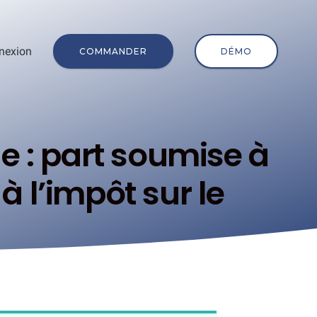
nexion
COMMANDER
DÉMO
e : part soumise à
à l’impôt sur le