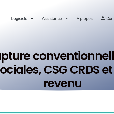
Logiciels
Assistance
A propos
Con
pture conventionnell
ociales, CSG CRDS et 
revenu