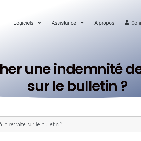
Logiciels
Assistance
A propos
Con
er une indemnité de m
sur le bulletin ?
a retraite sur le bulletin ?