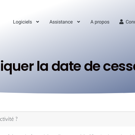
Logiciels
Assistance
A propos
Con
uer la date de cessat
tivité ?