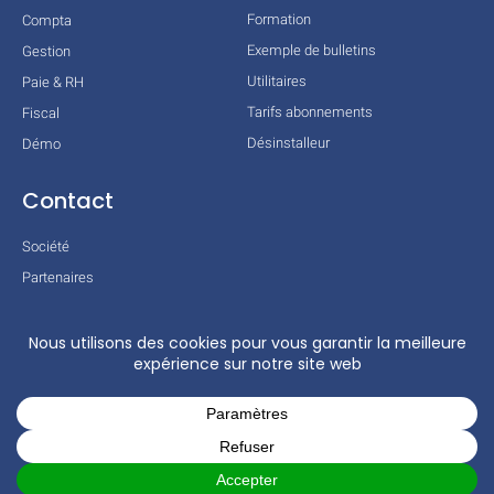
Formation
Compta
Exemple de bulletins
Gestion
Utilitaires
Paie & RH
Tarifs abonnements
Fiscal
Désinstalleur
Démo
Contact
Société
Partenaires
Technologies
Mentions légales
Conditions générales
Actualités
COPYRIGHT © 2026 TOUS DROITS RÉSERVÉS – COGILOG – 3 RUE DES
CHARRONS 31700 BLAGNAC