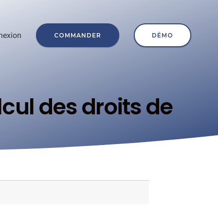
nexion
COMMANDER
DÉMO
cul des droits de