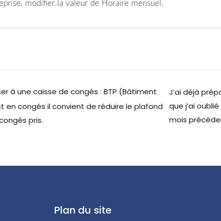
rise, modifier la valeur de Horaire mensuel.
iser à une caisse de congés : BTP (Bâtiment
J’ai déjà prép
que j’ai oubli
 en congés il convient de réduire le plafond
mois précéden
congés pris.
Plan du site