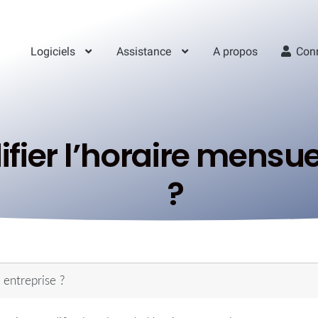
Logiciels
Assistance
A propos
Con
er l’horaire mensuel
?
 entreprise ?