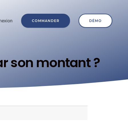
nexion
COMMANDER
DÉMO
ar son montant ?