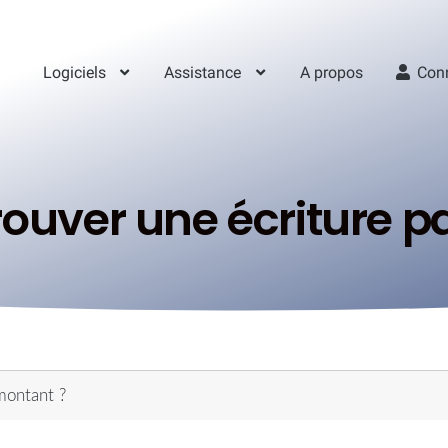
Logiciels
Assistance
A propos
Con
uver une écriture p
montant ?