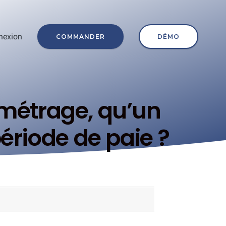
nexion
COMMANDER
DÉMO
métrage, qu’un
période de paie ?