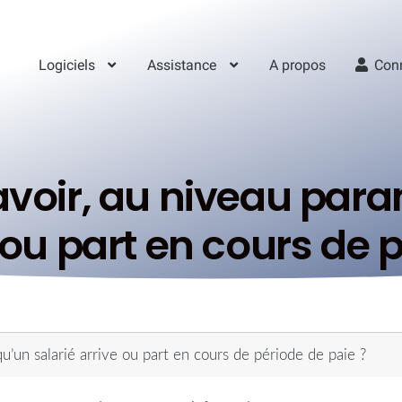
Logiciels
Assistance
A propos
Con
oir, au niveau para
 ou part en cours de 
’un salarié arrive ou part en cours de période de paie ?