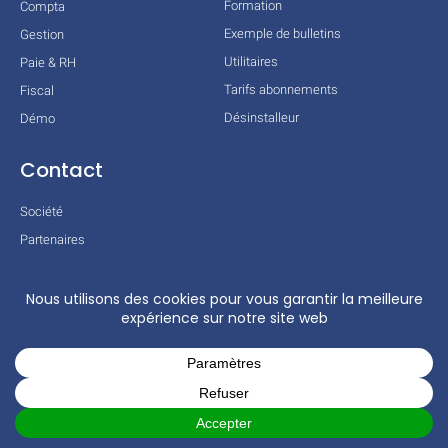
Formation
Compta
Exemple de bulletins
Gestion
Utilitaires
Paie & RH
Tarifs abonnements
Fiscal
Désinstalleur
Démo
Contact
Société
Partenaires
Technologies
Mentions légales
Conditions générales
Actualités
COPYRIGHT © 2026 TOUS DROITS RÉSERVÉS – COGILOG – 3 RUE DES
CHARRONS 31700 BLAGNAC