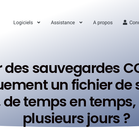
Logiciels
Assistance
A propos
Con
r des sauvegardes C
quement un fichier d
s, de temps en temps,
plusieurs jours ?