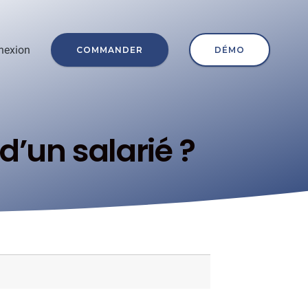
nexion
COMMANDER
DÉMO
d’un salarié ?