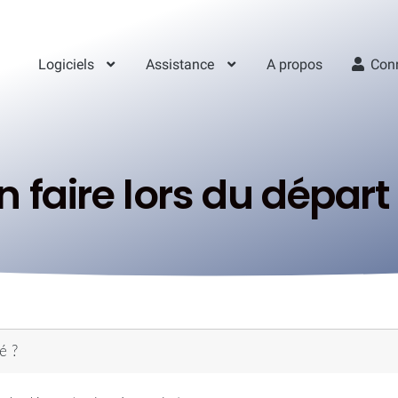
Logiciels
Assistance
A propos
Con
 faire lors du départ 
é ?