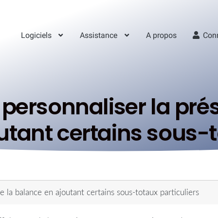
Logiciels
Assistance
A propos
Con
 personnaliser la pré
tant certains sous-t
e la balance en ajoutant certains sous-totaux particuliers