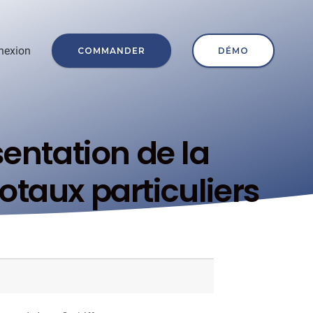
nexion
COMMANDER
DÉMO
sentation de la
otaux particuliers