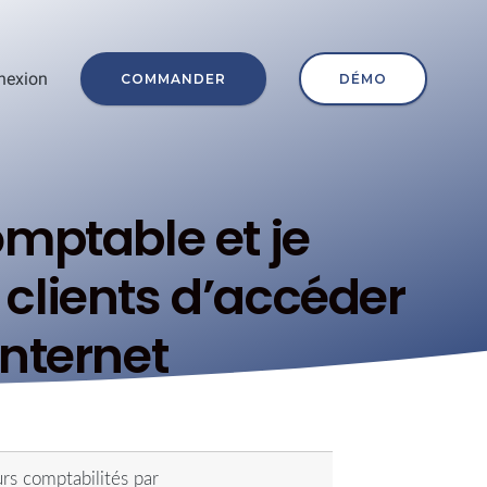
nexion
COMMANDER
DÉMO
omptable et je
 clients d’accéder
internet
urs comptabilités par